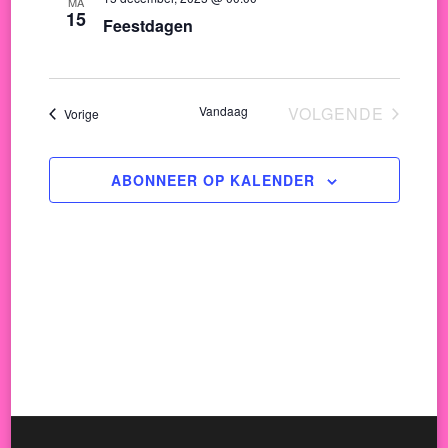
en
MA
15
Feestdagen
weerg
naviga
Vandaag
VOLGENDE
Evenementen
Vorige
EVENEMENT
ABONNEER OP KALENDER